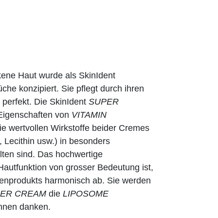
ckene Haut wurde als
SkinIdent
che konzipiert. Sie pflegt durch ihren
 perfekt. Die SkinIdent
SUPER
 Eigenschaften von
VITAMIN
ie wertvollen Wirkstoffe beider Cremes
 Lecithin usw.) in besonders
lten sind. Das hochwertige
 Hautfunktion von grosser Bedeutung ist,
zenprodukts harmonisch ab. Sie werden
ER CREAM
die
LIPOSOME
Ihnen danken.