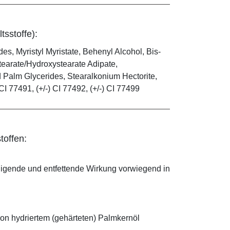
tsstoffe):
s, Myristyl Myristate, Behenyl Alcohol, Bis-
tearate/Hydroxystearate Adipate,
d Palm Glycerides, Stearalkonium Hectorite,
CI 77491, (+/-) CI 77492, (+/-) CI 77499
toffen:
nigende und entfettende Wirkung vorwiegend in
on hydriertem (gehärteten) Palmkernöl