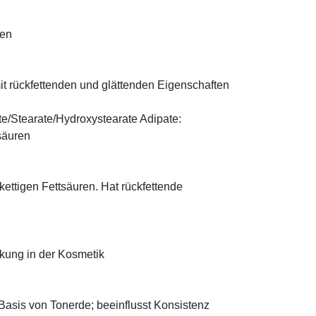
fen
t rückfettenden und glättenden Eigenschaften
te/Stearate/Hydroxystearate Adipate:
säuren
zkettigen Fettsäuren. Hat rückfettende
rkung in der Kosmetik
f Basis von Tonerde; beeinflusst Konsistenz