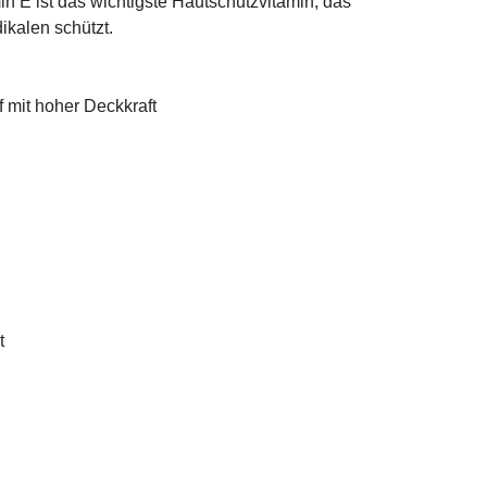
n E ist das wichtigste Hautschutzvitamin, das
ikalen schützt.
f mit hoher Deckkraft
t