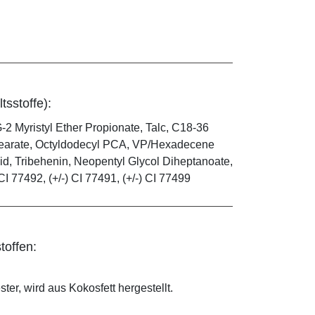
tsstoffe):
-2 Myristyl Ether Propionate, Talc, C18-36
 Stearate, Octyldodecyl PCA, VP/Hexadecene
id, Tribehenin, Neopentyl Glycol Diheptanoate,
CI 77492, (+/-) CI 77491, (+/-) CI 77499
toffen:
ter, wird aus Kokosfett hergestellt.