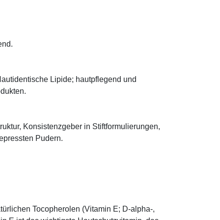
end.
autidentische Lipide; hautpflegend und
odukten.
truktur, Konsistenzgeber in Stiftformulierungen,
 gepressten Pudern.
türlichen Tocopherolen (Vitamin E; D-alpha-,