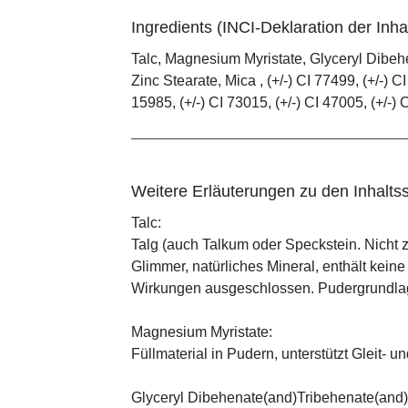
Ingredients (INCI-Deklaration der Inhal
Talc, Magnesium Myristate, Glyceryl Dibe
Zinc Stearate, Mica , (+/-) CI 77499, (+/-) CI
15985, (+/-) CI 73015, (+/-) CI 47005, (+/-) 
Weitere Erläuterungen zu den Inhaltss
Talc:
Talg (auch Talkum oder Speckstein. Nicht 
Glimmer, natürliches Mineral, enthält kein
Wirkungen ausgeschlossen. Pudergrundlage
Magnesium Myristate:
Füllmaterial in Pudern, unterstützt Gleit- un
Glyceryl Dibehenate(and)Tribehenate(and)