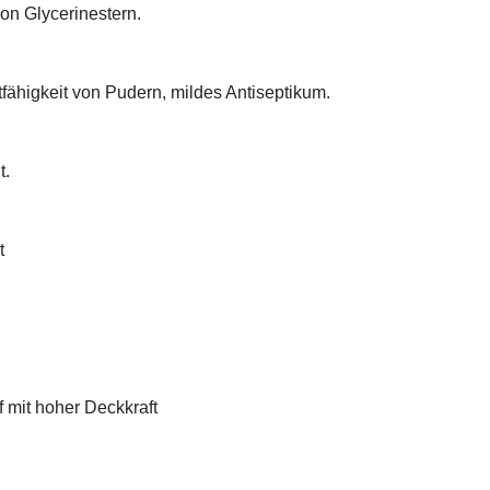
on Glycerinestern.
tfähigkeit von Pudern, mildes Antiseptikum.
t.
t
f mit hoher Deckkraft