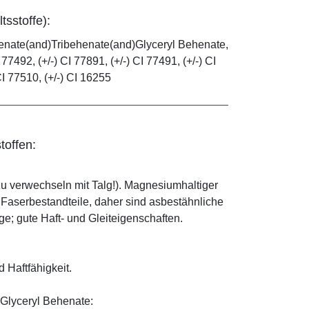
tsstoffe):
henate(and)Tribehenate(and)Glyceryl Behenate,
 77492, (+/-) CI 77891, (+/-) CI 77491, (+/-) CI
CI 77510, (+/-) CI 16255
toffen:
zu verwechseln mit Talg!). Magnesiumhaltiger
e Faserbestandteile, daher sind asbestähnliche
; gute Haft- und Gleiteigenschaften.
d Haftfähigkeit.
Glyceryl Behenate: