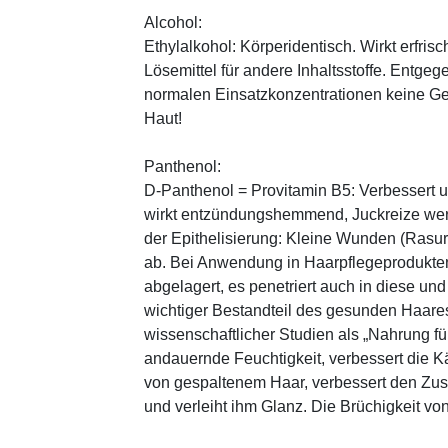
Alcohol:
Ethylalkohol: Körperidentisch. Wirkt erfrisc
Lösemittel für andere Inhaltsstoffe. Entg
normalen Einsatzkonzentrationen keine Ge
Haut!
Panthenol:
D-Panthenol = Provitamin B5: Verbessert 
wirkt entzündungshemmend, Juckreize wer
der Epithelisierung: Kleine Wunden (Rasu
ab. Bei Anwendung in Haarpflegeprodukten
abgelagert, es penetriert auch in diese und
wichtiger Bestandteil des gesunden Haares 
wissenschaftlicher Studien als „Nahrung fü
andauernde Feuchtigkeit, verbessert die K
von gespaltenem Haar, verbessert den Zus
und verleiht ihm Glanz. Die Brüchigkeit vo