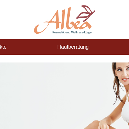
kte
Hautberatung