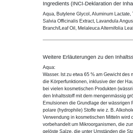
Ingredients (INCI-Deklaration der Inhal
Aqua, Butylene Glycol, Aluminum Lactate, T
Salvia Officinalis Extract, Lavandula Angu
Branch/Leaf Oil, Melaleuca Alternifolia Leaf
Weitere Erläuterungen zu den Inhaltss
Aqua:
Wasser. Ist zu etwa 65 % am Gewicht des m
die Körperfunktionen, inklusive der der Ha
bei vielen kosmetischen Produkten (wässr
den Inhaltsstoff mit dem mengenmässig grös
Emulsionen die Grundlage der wässrigen Ph
polare (hydrophile) Stoffe wie z. B. Alkoho
Verwendung in kosmetischen Mitteln wird d
vorbehandelt um Mikroorganismen, die zum
gelöste Salze, die unter Umständen die St