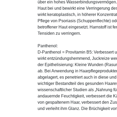
über ein hohes Wasserbindungsvermögen. E
Haut bei und bewirkt eine Verringerung de
wirkt keratoplastisch, in höherer Konzentra
Pflege von Psoriasis (Schuppenflechte) ode
betroffener Haut eingesetzt. Harnstoff ist fe
Tensiden zu verringern.
Panthenol:
D-Panthenol = Provitamin B5: Verbessert 
wirkt entzündungshemmend, Juckreize wer
der Epithelisierung: Kleine Wunden (Rasu
ab. Bei Anwendung in Haarpflegeprodukten
abgelagert, es penetriert auch in diese und
wichtiger Bestandteil des gesunden Haares 
wissenschaftlicher Studien als „Nahrung fü
andauernde Feuchtigkeit, verbessert die K
von gespaltenem Haar, verbessert den Zus
und verleiht ihm Glanz. Die Brüchigkeit vo