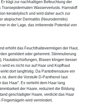
r trägt zur nachhaltigen Befeuchtung der
s Transepidermalen Wasserverlusts. Harnstoff
tion keratolytisch und wird daher auch zur
r atopischer Dermatitis (Neurodermitis)
rner in der Lage, das irritierende Potential von
und erhöht das Feuchthaltevermögen der Haut,
den gemildert oder gehemmt. Stimmulierung
r), Hautabschürfungen, Blasen klingen besser
 wird es nicht nur auf Haar und Kopfhaut
 wirkt dort langfristig. Da Pantothensäure ein
ist, dient die Vorstufe D-Panthenol laut
r das Haar”. Es verleiht dem Haar lang
ämmbarkeit der Haare, reduziert die Bildung
tand geschädigter Haare, verdickt das Haar
n Fingernägeln wird vermindert.