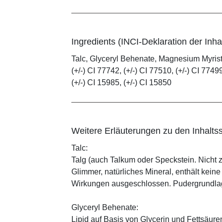
Ingredients (INCI-Deklaration der Inhal
Talc, Glyceryl Behenate, Magnesium Myristat
(+/-) CI 77742, (+/-) CI 77510, (+/-) CI 77499
(+/-) CI 15985, (+/-) CI 15850
Weitere Erläuterungen zu den Inhaltss
Talc:
Talg (auch Talkum oder Speckstein. Nicht 
Glimmer, natürliches Mineral, enthält kein
Wirkungen ausgeschlossen. Pudergrundlage
Glyceryl Behenate:
Lipid auf Basis von Glycerin und Fettsäure