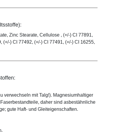
tsstoffe):
e, Zinc Stearate, Cellulose , (+/-) CI 77891,
, (+/-) CI 77492, (+/-) CI 77491, (+/-) CI 16255,
toffen:
zu verwechseln mit Talg!). Magnesiumhaltiger
e Faserbestandteile, daher sind asbestähnliche
; gute Haft- und Gleiteigenschaften.
n.