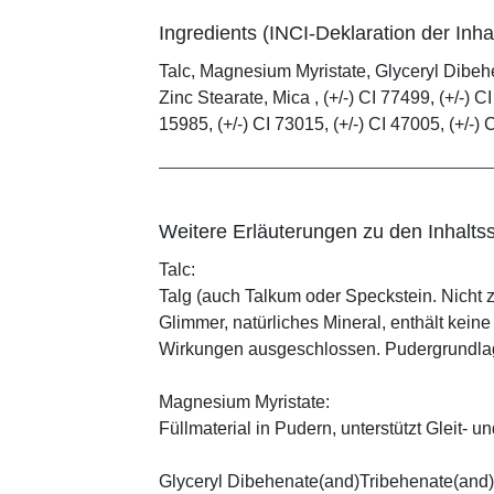
Ingredients (INCI-Deklaration der Inhal
Talc, Magnesium Myristate, Glyceryl Dibe
Zinc Stearate, Mica , (+/-) CI 77499, (+/-) CI
15985, (+/-) CI 73015, (+/-) CI 47005, (+/-) 
Weitere Erläuterungen zu den Inhaltss
Talc:
Talg (auch Talkum oder Speckstein. Nicht 
Glimmer, natürliches Mineral, enthält kein
Wirkungen ausgeschlossen. Pudergrundlage
Magnesium Myristate:
Füllmaterial in Pudern, unterstützt Gleit- un
Glyceryl Dibehenate(and)Tribehenate(and)