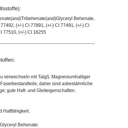
tsstoffe):
henate(and)Tribehenate(and)Glyceryl Behenate,
 77492, (+/-) CI 77891, (+/-) CI 77491, (+/-) CI
CI 77510, (+/-) CI 16255
toffen:
zu verwechseln mit Talg!). Magnesiumhaltiger
e Faserbestandteile, daher sind asbestähnliche
; gute Haft- und Gleiteigenschaften.
d Haftfähigkeit.
Glyceryl Behenate: