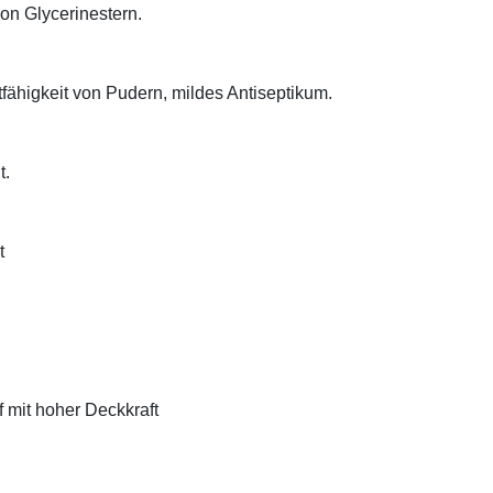
on Glycerinestern.
tfähigkeit von Pudern, mildes Antiseptikum.
t.
t
f mit hoher Deckkraft