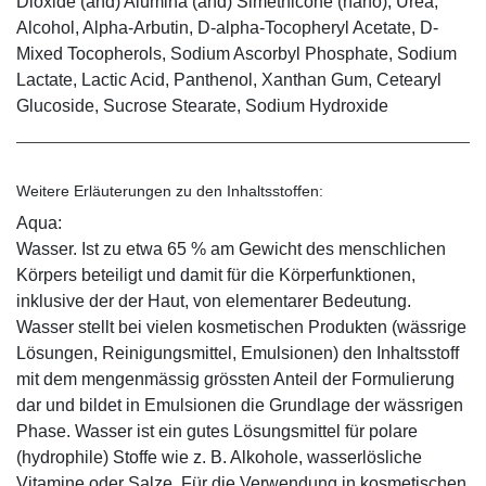
Dioxide (and) Alumina (and) Simethicone (nano), Urea,
Alcohol, Alpha-Arbutin, D-alpha-Tocopheryl Acetate, D-
Mixed Tocopherols, Sodium Ascorbyl Phosphate, Sodium
Lactate, Lactic Acid, Panthenol, Xanthan Gum, Cetearyl
Glucoside, Sucrose Stearate, Sodium Hydroxide
Weitere Erläuterungen zu den Inhaltsstoffen:
Aqua:
Wasser. Ist zu etwa 65 % am Gewicht des menschlichen
Körpers beteiligt und damit für die Körperfunktionen,
inklusive der der Haut, von elementarer Bedeutung.
Wasser stellt bei vielen kosmetischen Produkten (wässrige
Lösungen, Reinigungsmittel, Emulsionen) den Inhaltsstoff
mit dem mengenmässig grössten Anteil der Formulierung
dar und bildet in Emulsionen die Grundlage der wässrigen
Phase. Wasser ist ein gutes Lösungsmittel für polare
(hydrophile) Stoffe wie z. B. Alkohole, wasserlösliche
Vitamine oder Salze. Für die Verwendung in kosmetischen