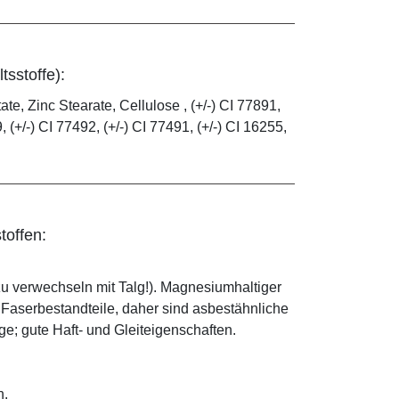
tsstoffe):
e, Zinc Stearate, Cellulose , (+/-) CI 77891,
, (+/-) CI 77492, (+/-) CI 77491, (+/-) CI 16255,
toffen:
zu verwechseln mit Talg!). Magnesiumhaltiger
e Faserbestandteile, daher sind asbestähnliche
; gute Haft- und Gleiteigenschaften.
n.