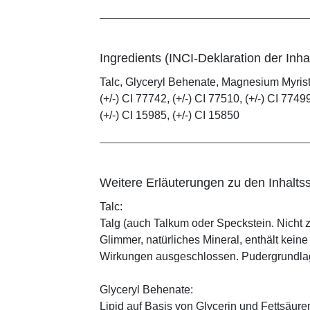
Ingredients (INCI-Deklaration der Inhal
Talc, Glyceryl Behenate, Magnesium Myristat
(+/-) CI 77742, (+/-) CI 77510, (+/-) CI 77499
(+/-) CI 15985, (+/-) CI 15850
Weitere Erläuterungen zu den Inhaltss
Talc:
Talg (auch Talkum oder Speckstein. Nicht 
Glimmer, natürliches Mineral, enthält kein
Wirkungen ausgeschlossen. Pudergrundlage
Glyceryl Behenate:
Lipid auf Basis von Glycerin und Fettsäure