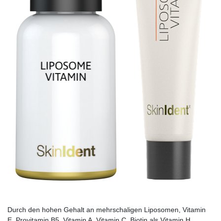
Durch den hohen Gehalt an mehrschaligen Liposomen, Vitamin
E, Provitamin B5, Vitamin A, Vitamin C, Biotin als Vitamin H,