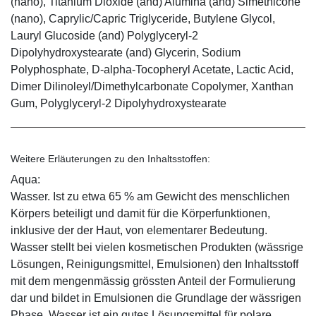
(nano), Titanium Dioxide (and) Alumina (and) Simethicone
(nano), Caprylic/Capric Triglyceride, Butylene Glycol,
Lauryl Glucoside (and) Polyglyceryl-2
Dipolyhydroxystearate (and) Glycerin, Sodium
Polyphosphate, D-alpha-Tocopheryl Acetate, Lactic Acid,
Dimer Dilinoleyl/Dimethylcarbonate Copolymer, Xanthan
Gum, Polyglyceryl-2 Dipolyhydroxystearate
Weitere Erläuterungen zu den Inhaltsstoffen:
Aqua:
Wasser. Ist zu etwa 65 % am Gewicht des menschlichen
Körpers beteiligt und damit für die Körperfunktionen,
inklusive der der Haut, von elementarer Bedeutung.
Wasser stellt bei vielen kosmetischen Produkten (wässrige
Lösungen, Reinigungsmittel, Emulsionen) den Inhaltsstoff
mit dem mengenmässig grössten Anteil der Formulierung
dar und bildet in Emulsionen die Grundlage der wässrigen
Phase. Wasser ist ein gutes Lösungsmittel für polare