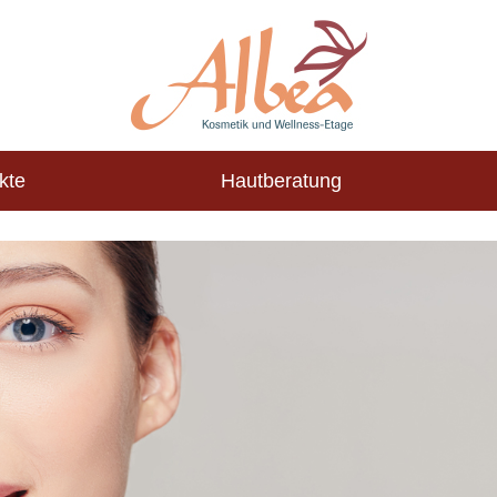
kte
Hautberatung