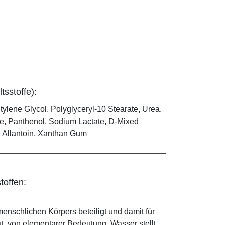
tsstoffe):
lene Glycol, Polyglyceryl-10 Stearate, Urea,
te, Panthenol, Sodium Lactate, D-Mixed
d, Allantoin, Xanthan Gum
toffen:
enschlichen Körpers beteiligt und damit für
ut, von elementarer Bedeutung. Wasser stellt