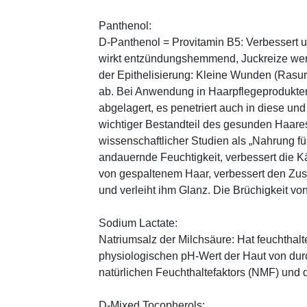
Panthenol:
D-Panthenol = Provitamin B5: Verbessert 
wirkt entzündungshemmend, Juckreize wer
der Epithelisierung: Kleine Wunden (Rasu
ab. Bei Anwendung in Haarpflegeprodukten
abgelagert, es penetriert auch in diese und
wichtiger Bestandteil des gesunden Haares 
wissenschaftlicher Studien als „Nahrung fü
andauernde Feuchtigkeit, verbessert die K
von gespaltenem Haar, verbessert den Zus
und verleiht ihm Glanz. Die Brüchigkeit vo
Sodium Lactate:
Natriumsalz der Milchsäure: Hat feuchthal
physiologischen pH-Wert der Haut von durch
natürlichen Feuchthaltefaktors (NMF) und
D-Mixed Tocopherols: