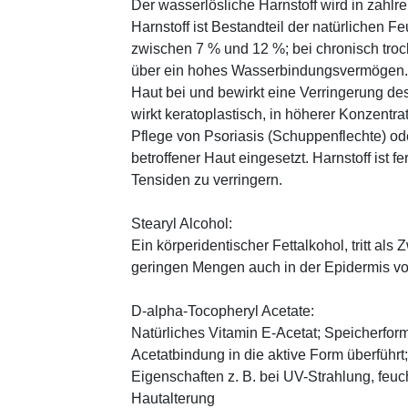
Der wasserlösliche Harnstoff wird in zahlr
Harnstoff ist Bestandteil der natürlichen F
zwischen 7 % und 12 %; bei chronisch trock
über ein hohes Wasserbindungsvermögen. E
Haut bei und bewirkt eine Verringerung de
wirkt keratoplastisch, in höherer Konzentra
Pflege von Psoriasis (Schuppenflechte) ode
betroffener Haut eingesetzt. Harnstoff ist fe
Tensiden zu verringern.
Stearyl Alcohol:
Ein körperidentischer Fettalkohol, tritt als
geringen Mengen auch in der Epidermis v
D-alpha-Tocopheryl Acetate:
Natürliches Vitamin E-Acetat; Speicherform
Acetatbindung in die aktive Form überführt
Eigenschaften z. B. bei UV-Strahlung, feuc
Hautalterung